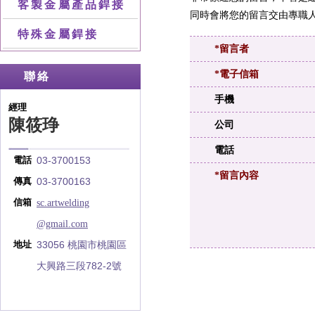
客製金屬產品銲接
同時會將您的留言交由專職人
特殊金屬銲接
*留言者
*電子信箱
聯絡
手機
經理
陳筱琤
公司
電話
03-3700153
電話
*留言內容
03-3700163
傳真
sc.artwelding
信箱
@gmail.com
33056 桃園市桃園區
地址
大興路三段782-2號