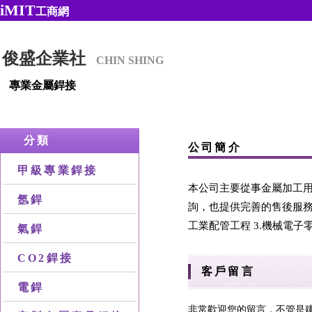
iMIT
工商網
俊盛企業社
CHIN SHING
專業金屬銲接
分類
公司簡介
甲級專業銲接
本公司主要從事金屬加工
氬銲
詢，也提供完善的售後服務。
工業配管工程 3.機械電子零
氣銲
CO2銲接
客戶留言
電銲
非常歡迎您的留言，不管是