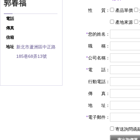
郭春福
性 質：
產品單價
電話
產地來源
傳真
*
您的姓名：
信箱
職 稱：
新北市蘆洲區中正路
地址
185巷68弄13號
*
公司名稱：
*
電 話：
行動電話：
傳 真：
地 址：
*
電子郵件：
寄送詢問函