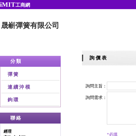
iMIT
工商網
晟嶄彈簧有限公司
詢 價 表
分類
彈簧
詢問主旨：
連續沖模
詢問需求：
鉤環
聯絡
經理
*必填