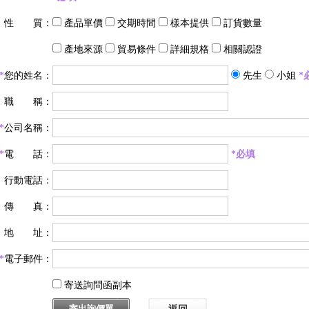
性 質：
產品單價
交期時間
樣本提供
訂貨數量
產地來源
貿易條件
詳細規格
相關認證
*
您的姓名：
先生
小姐
*
職 稱：
*
公司名稱：
*
電 話：
*必填
行動電話：
傳 真：
地 址：
*
電子郵件：
寄送詢問函副本