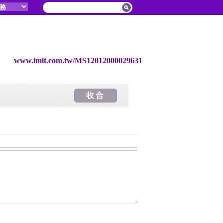
www.imit.com.tw/MS12012000029631
收合