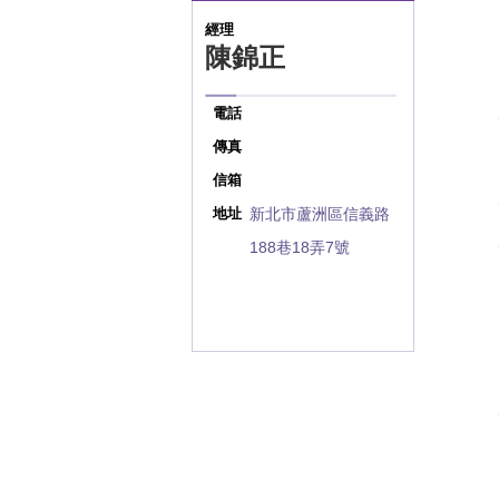
經理
陳錦正
電話
傳真
信箱
新北市蘆洲區信義路
地址
188巷18弄7號