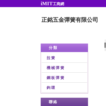
iMIT
工商網
正銘五金彈簧有限公司
分類
拉簧
機械彈簧
鋼板彈簧
鉤環
聯絡