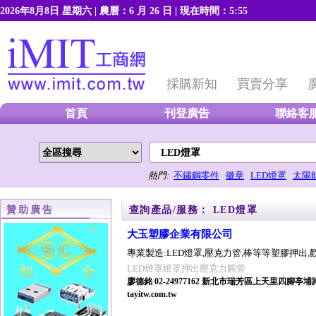
2026年8月8日 星期六 | 農曆：6 月 26 日 | 現在時間：5:55
【加到我的最愛】
【將本站設成
採購新知
買賣分享
首頁
刊登廣告
聯絡客
熱門:
不鏽鋼零件
徽章
LED燈罩
太陽
贊助廣告
查詢產品/服務： LED燈罩
大玉塑膠企業有限公司
專業製造:LED燈罩,壓克力管,棒等等塑膠押出,
LED燈罩燈罩押出壓克力圓管
廖德銘 02-24977162 新北市瑞芳區上天里四腳亭埔
tayitw.com.tw