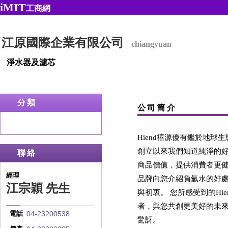
iMIT
工商網
江原國際企業有限公司
chiangyuan
淨水器及濾芯
分類
公司簡介
Hiend禧源優有鑑於地
創立以來我們知道純淨的好
聯絡
商品價值，提供消費者更健
經理
品牌向您介紹負氫水的好處
江宗穎 先生
與初衷。 您所感受到的H
者，與您共創更美好的未來
04-23200538
電話
驚訝。