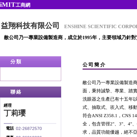
iMIT
工商網
益翔科技有限公司
ENSHINE SCIENTIFIC CORP
敝公司乃一專業設備製造商，成立於1995年，主要領域乃針
分類
公司簡介
敝公司乃一專業設備製造商
面，秉持誠摯、專業、踏
聯絡
洗眼器之生產已有十五年
經理
式、抽取式、崁入式、移
丁莉瓔
符合ANSI Z358.1，C
全，包含管徑2"、3"、
02-26872570
電話
求，品質功能優越，絕不