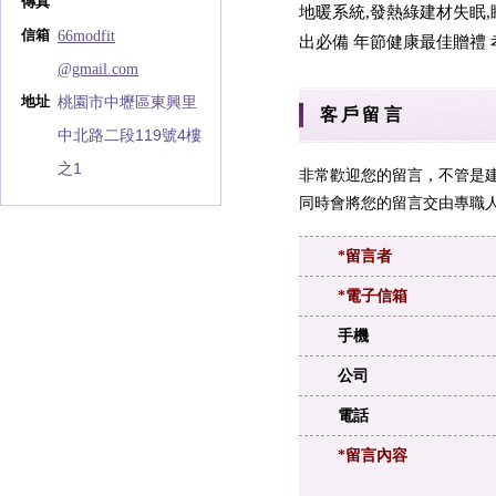
傳真
地暖系統,發熱綠建材失眠,睡
66modfit
信箱
出必備 年節健康最佳贈禮 
@gmail.com
桃園市中壢區東興里
地址
客戶留言
中北路二段119號4樓
之1
非常歡迎您的留言，不管是
同時會將您的留言交由專職人
*留言者
*電子信箱
手機
公司
電話
*留言內容