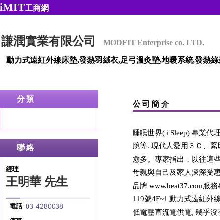
iMIT
工商網
謙潤實業有限公司
MODFIT Enterprise co. LTD.
動力式遠紅外線床墊,發熱羽絨衣,足弓溫灸墊,地暖系統,發熱綠建
分類
公司簡介
睡眠世界( i Sleep)
腕等. 現代人愛用３Ｃ、
聯絡
愈多。專家指出，以往這些
經理
母親與自己及家人深深受惠於
王明華 先生
品牌 www.heat37.com
119號4F~1 動力式遠紅
03-4280038
電話
低電壓直流電供電, 幾乎沒有