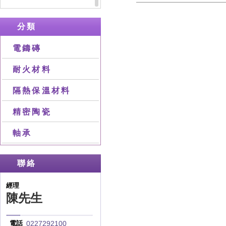
分類
電鑄磚
耐火材料
隔熱保溫材料
精密陶瓷
軸承
聯絡
經理
陳先生
0227292100
電話