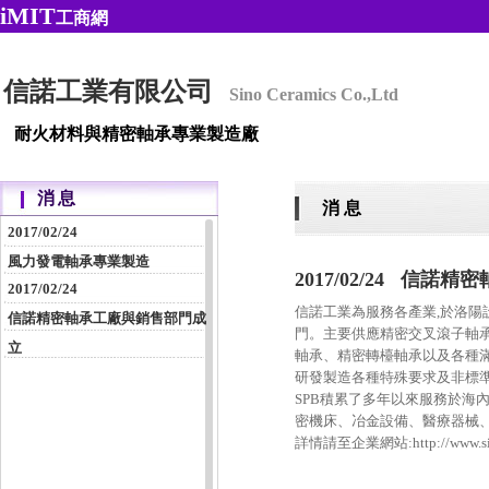
iMIT
工商網
信諾工業有限公司
Sino Ceramics Co.,Ltd
耐火材料與精密軸承專業製造廠
消息
消 息
2017/02/24
風力發電軸承專業製造
2017/02/24 信
2017/02/24
信諾工業為服務各產業,於洛陽設立精
信諾精密軸承工廠與銷售部門成
門。主要供應精密交叉滾子軸
立
軸承、精密轉檯軸承以及各種
研發製造各種特殊要求及非標準
SPB積累了多年以來服務於海
密機床、冶金設備、醫療器械
詳情請至企業網站:http://www.sino