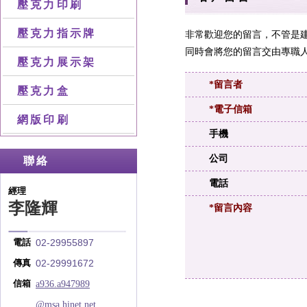
壓克力印刷
壓克力指示牌
非常歡迎您的留言，不管是
同時會將您的留言交由專職人
壓克力展示架
*留言者
壓克力盒
*電子信箱
網版印刷
手機
公司
聯絡
電話
經理
李隆輝
*留言內容
02-29955897
電話
02-29991672
傳真
a936.a947989
信箱
@msa.hinet.net