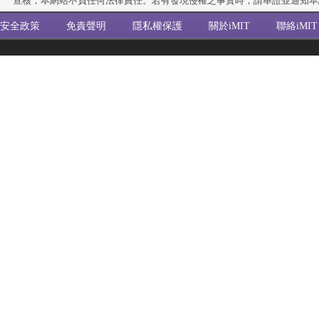
查核，本網站不負任何法律責任。若有發現侵權之事實時，請舉證並通知本
安全政策
免責聲明
隱私權保護
關於iMIT
聯絡iMIT