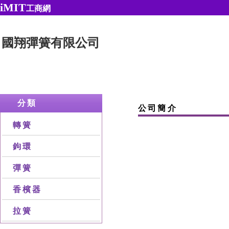
iMIT
工商網
國翔彈簧有限公司
分類
公司簡介
轉簧
鉤環
彈簧
香檳器
拉簧