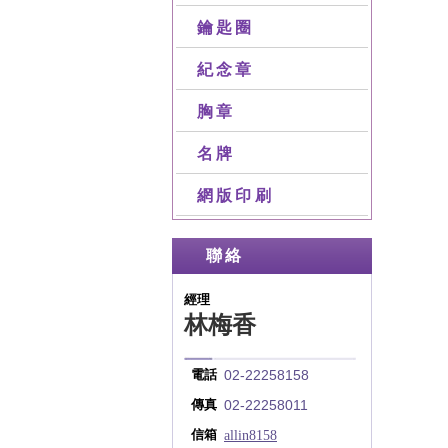
鑰匙圈
紀念章
胸章
名牌
網版印刷
聯絡
經理
林梅香
02-22258158
電話
02-22258011
傳真
allin8158
信箱