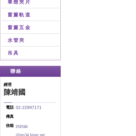
車燈夾片
窗簾軌道
窗簾五金
水管夾
吊具
聯絡
經理
陳靖國
02-22997171
電話
傳真
synyao
信箱
@ms34.hinet.net