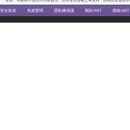
查核，本網站不負任何法律責任。若有發現侵權之事實時，請舉證並通知本
安全政策
免責聲明
隱私權保護
關於iMIT
聯絡iMIT