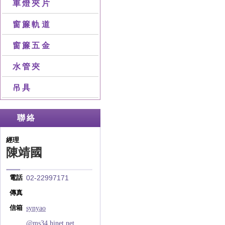
車燈夾片
窗簾軌道
窗簾五金
水管夾
吊具
聯絡
經理
陳靖國
02-22997171
電話
傳真
synyao
信箱
@ms34.hinet.net