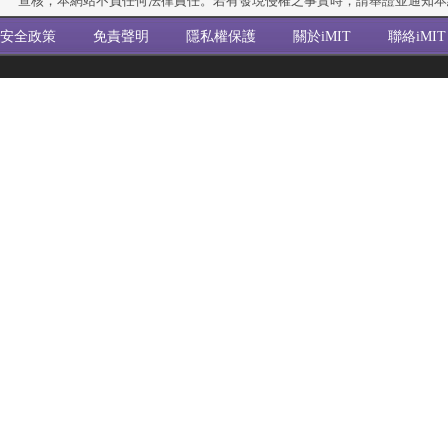
查核，本網站不負任何法律責任。若有發現侵權之事實時，請舉證並通知本
安全政策
免責聲明
隱私權保護
關於iMIT
聯絡iMIT