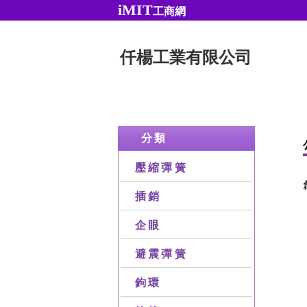
iMIT
工商網
仟楊工業有限公司
分類
壓縮彈簧
插銷
企眼
避震彈簧
鉤環