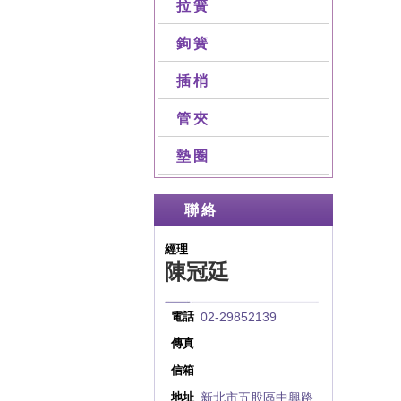
拉簧
鉤簧
插梢
管夾
墊圈
聯絡
經理
陳冠廷
02-29852139
電話
傳真
信箱
新北市五股區中興路
地址