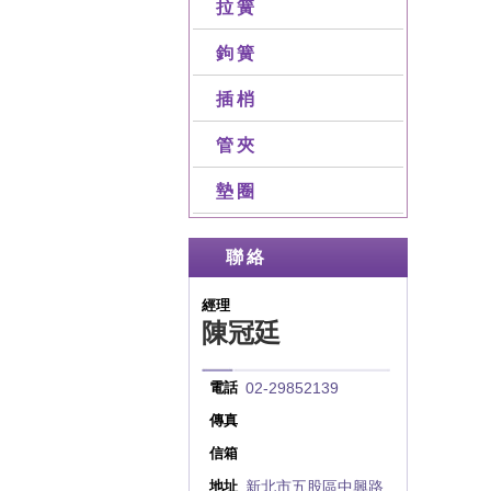
拉簧
鉤簧
插梢
管夾
墊圈
聯絡
經理
陳冠廷
02-29852139
電話
傳真
信箱
新北市五股區中興路
地址