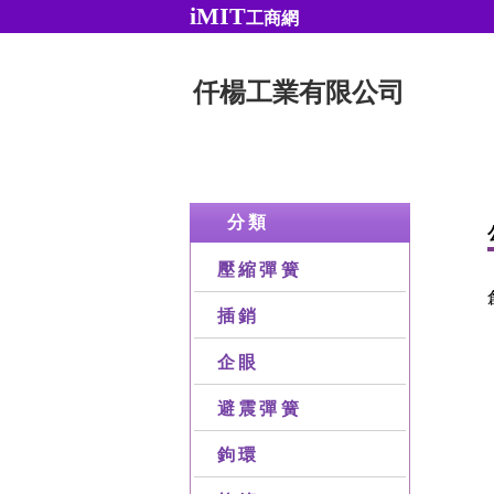
iMIT
工商網
仟楊工業有限公司
分類
壓縮彈簧
插銷
企眼
避震彈簧
鉤環