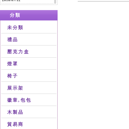
2016/07/12
休閒包，旅行包，公事包等等包
分類
包製品
2016/04/16
未分類
木製類產品
禮品
壓克力盒
燈罩
椅子
展示架
徽章,包包
木製品
貿易商