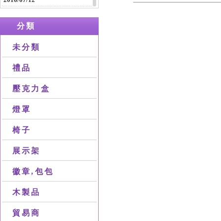
2016/07/12
休閒包，旅行包，公事包等等包
分類
包製品
2016/04/16
未分類
木製類產品
禮品
壓克力盒
燈罩
椅子
展示架
徽章,包包
木製品
貿易商