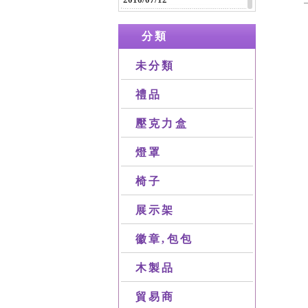
2016/07/12
休閒包，旅行包，公事包等等包
分類
包製品
2016/04/16
未分類
木製類產品
禮品
壓克力盒
燈罩
椅子
展示架
徽章,包包
木製品
貿易商