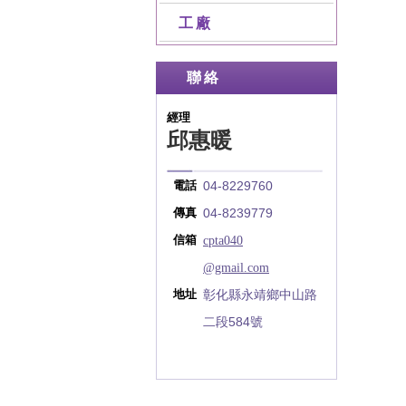
工廠
聯絡
經理
邱惠暖
04-8229760
電話
04-8239779
傳真
cpta040
信箱
@gmail.com
彰化縣永靖鄉中山路
地址
二段584號